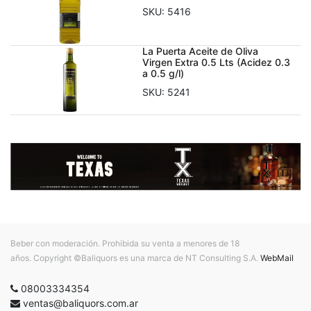
SKU:
5416
La Puerta Aceite de Oliva
Virgen Extra 0.5 Lts (Acidez 0.3
a 0.5 g/l)
SKU:
5241
Beber con moderación. Prohibida su venta a menores de 18
años. Copyright ©Baliquors es una marca de NT Consulting S.A.
WebMail
08003334354
ventas@baliquors.com.ar