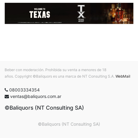
Beber con moderación. Prohibida su venta a menores de 18
años. Copyright ©Baliquors es una marca de NT Consulting S.A.
WebMail
08003334354
ventas@baliquors.com.ar
©Baliquors (NT Consulting SA)
©Baliquors (NT Consulting SA)