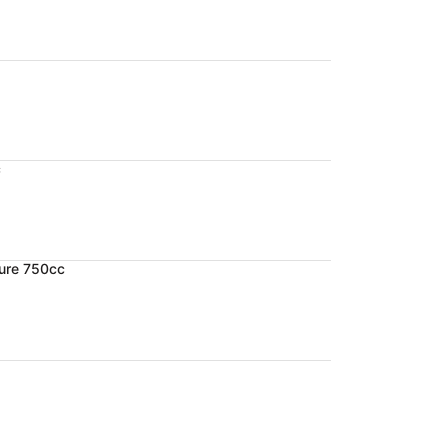
c
ture 750cc