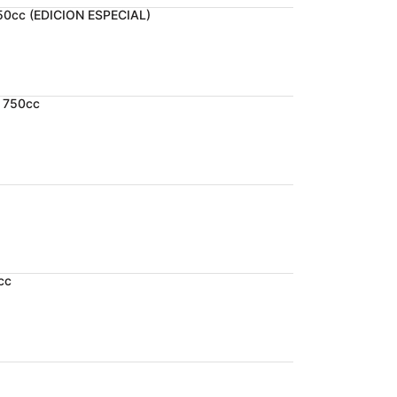
750cc (EDICION ESPECIAL)
l 750cc
cc