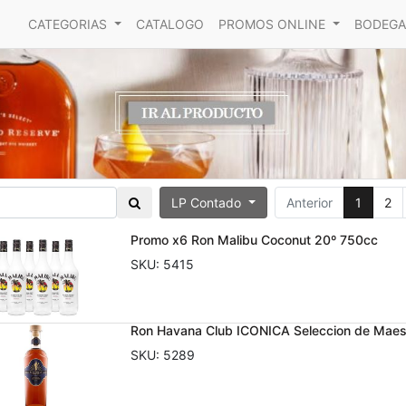
CATEGORIAS
CATALOGO
PROMOS ONLINE
BODEGA
LP Contado
Anterior
1
2
Promo x6 Ron Malibu Coconut 20º 750cc
SKU:
5415
Ron Havana Club ICONICA Seleccion de Maes
SKU:
5289