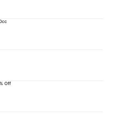
50cc
% Off