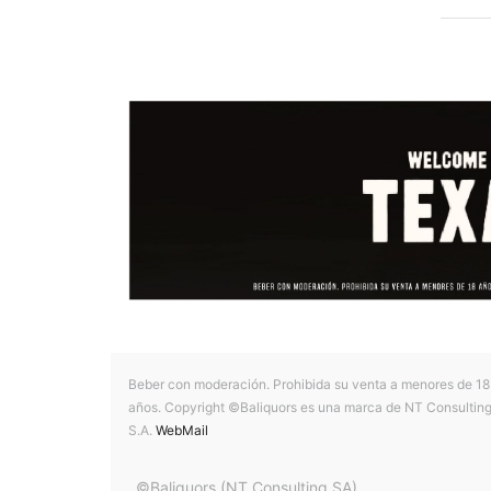
Beber con moderación. Prohibida su venta a menores de 18
años. Copyright ©Baliquors es una marca de NT Consultin
S.A.
WebMail
©Baliquors (NT Consulting SA)