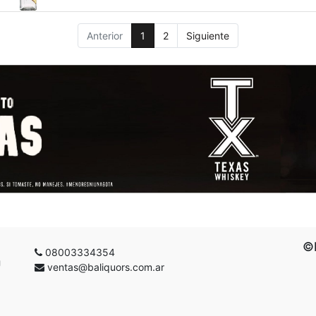
Anterior
1
2
Siguiente
©B
08003334354
g
ventas@baliquors.com.ar