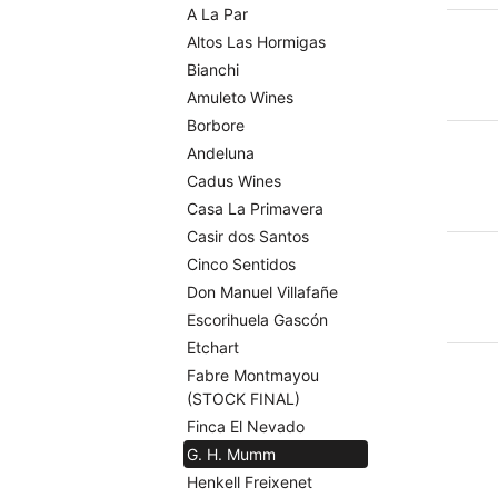
A La Par
Altos Las Hormigas
Bianchi
Amuleto Wines
Borbore
Andeluna
Cadus Wines
Casa La Primavera
Casir dos Santos
Cinco Sentidos
Don Manuel Villafañe
Escorihuela Gascón
Etchart
Fabre Montmayou
(STOCK FINAL)
Finca El Nevado
G. H. Mumm
Henkell Freixenet