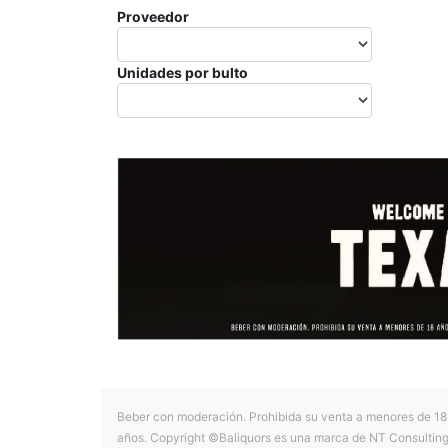
Proveedor
Unidades por bulto
Beber con moderación. Prohibida su venta a menores de 18
años. Copyright ©Baliquors es una marca de NT Consultin