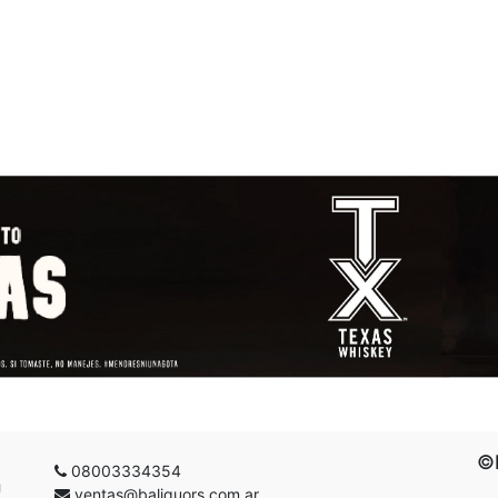
©B
08003334354
g
ventas@baliquors.com.ar