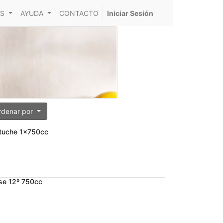
S
AYUDA
CONTACTO
Iniciar Sesión
rdenar por
tuche 1x750cc
e 12º 750cc