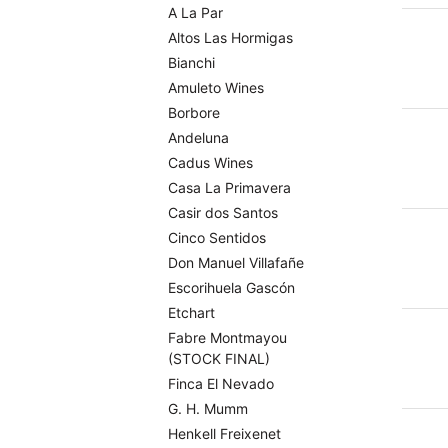
A La Par
Altos Las Hormigas
Bianchi
Amuleto Wines
Borbore
Andeluna
Cadus Wines
Casa La Primavera
Casir dos Santos
Cinco Sentidos
Don Manuel Villafañe
Escorihuela Gascón
Etchart
Fabre Montmayou
(STOCK FINAL)
Finca El Nevado
G. H. Mumm
Henkell Freixenet