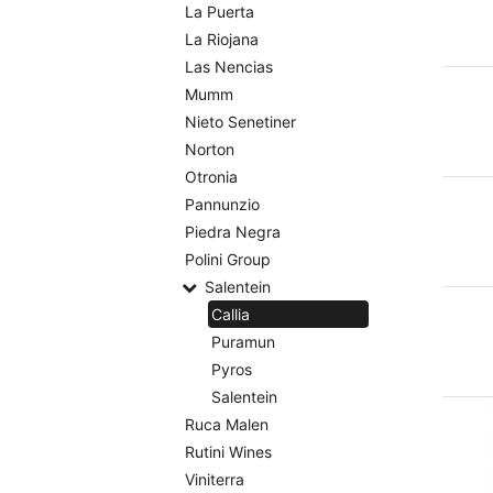
La Puerta
La Riojana
Las Nencias
Mumm
Nieto Senetiner
Norton
Otronia
Pannunzio
Piedra Negra
Polini Group
Salentein
Callia
Puramun
Pyros
Salentein
Ruca Malen
Rutini Wines
Viniterra