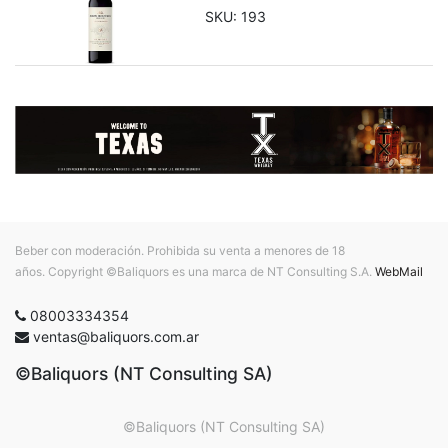
SKU:
193
Beber con moderación. Prohibida su venta a menores de 18
años. Copyright ©Baliquors es una marca de NT Consulting S.A.
WebMail
08003334354
ventas@baliquors.com.ar
©Baliquors (NT Consulting SA)
©Baliquors (NT Consulting SA)