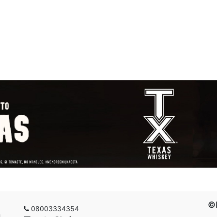
©B
08003334354
g