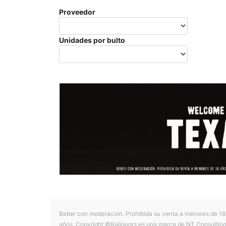
Proveedor
Unidades por bulto
Beber con moderación. Prohibida su venta a menores de 18
años. Copyright ©Baliquors es una marca de NT Consultin