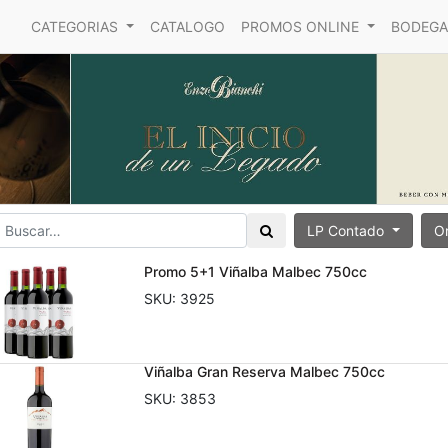
CATEGORIAS
CATALOGO
PROMOS ONLINE
BODEGA
LP Contado
O
Promo 5+1 Viñalba Malbec 750cc
SKU:
3925
Viñalba Gran Reserva Malbec 750cc
SKU:
3853