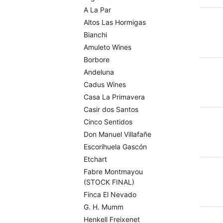
A La Par
Altos Las Hormigas
Bianchi
Amuleto Wines
Borbore
Andeluna
Cadus Wines
Casa La Primavera
Casir dos Santos
Cinco Sentidos
Don Manuel Villafañe
Escorihuela Gascón
Etchart
Fabre Montmayou
(STOCK FINAL)
Finca El Nevado
G. H. Mumm
Henkell Freixenet